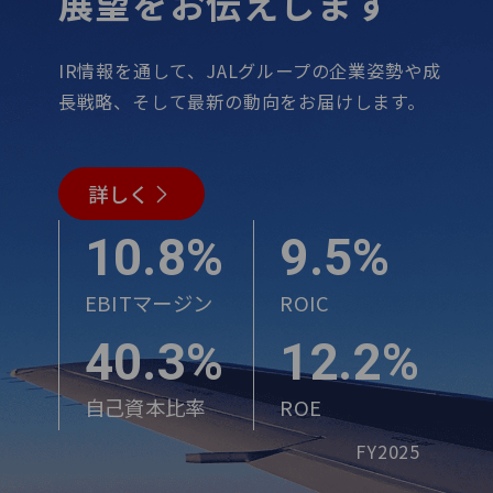
展望を
お伝えします
IR情報を通して、JALグループの企業姿勢や成
長戦略、そして最新の動向をお届けします。
詳しく
10.8%
9.5%
EBITマージン
ROIC
40.3%
12.2%
自己資本比率
ROE
FY2025