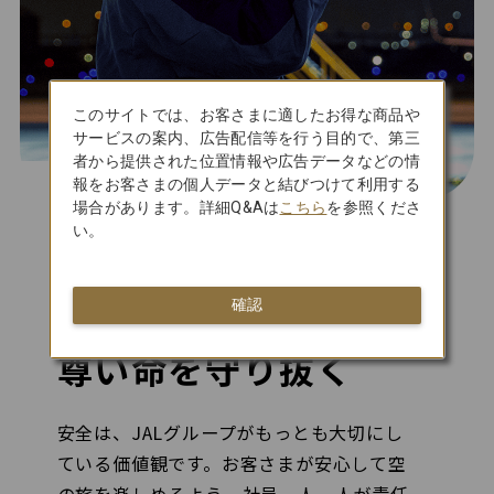
このサイトでは、お客さまに適したお得な商品や
サービスの案内、広告配信等を行う目的で、第三
者から提供された位置情報や広告データなどの情
報をお客さまの個人データと結びつけて利用する
場合があります。詳細Q&Aは
こちら
を参照くださ
安全・安心
い。
全社員で安全を
確認
積み重ね、
尊い命を守り抜く
安全は、JALグループがもっとも大切にし
ている価値観です。お客さまが安心して空
の旅を楽しめるよう、社員一人一人が責任