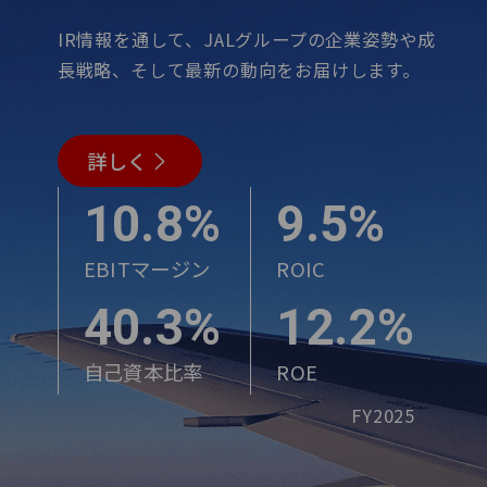
IR情報を通して、JALグループの企業姿勢や成
長戦略、そして最新の動向をお届けします。
詳しく
10.8%
9.5%
EBITマージン
ROIC
40.3%
12.2%
自己資本比率
ROE
FY2025