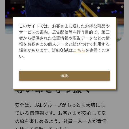
このサイトでは、お客さまに適したお得な商品や
サービスの案内、広告配信等を行う目的で、第三
者から提供された位置情報や広告データなどの情
報をお客さまの個人データと結びつけて利用する
安全・安心
場合があります。詳細Q&Aは
こちら
を参照くださ
い。
全社員で安全を
積み重ね、
確認
尊い命を守り抜く
安全は、JALグループがもっとも大切にし
ている価値観です。お客さまが安心して空
の旅を楽しめるよう、社員一人一人が責任
を持って行動しています。