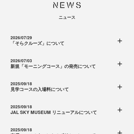
ニュース
2026/07/29
「そらクルーズ」について
2026/07/03
新規「モーニングコース」の発売について
大阪・関西万博にて展示していた「空飛ぶクルマ」に
関するイマーシブ（没入体験型）シアター
2025/09/18
「SoraCruise by Japan Airlines（以下、「そらク
見学コースの入場料について
2026年8月より朝8時30分開始の「モーニングコー
ルーズ」）」を、8月1日（土）より展示開始します。
ス」を新設します。
リアルな映像や立体音響・振動によって、実際に空飛
2025/09/18
こちらは格納庫見学を中心にしたコースになります。
ぶクルマに乗っているかのような没入体験をお楽しみ
JAL SKY MUSEUM リニューアルについて
2025年11月1日(土)より、工場見学コースの入場料を
日中の暑さを避け、ゆっくりと写真撮影や格納庫の雰
いただけます。できるだけ多くの方に体験いただける
設定させていただきます。
囲気を楽しみたい方におすすめのコースとなっていま
よう、サイズや映像内容をコンパクト化し、大阪上空
2025/09/18
今後、新しいコンテンツを積極的に導入し、日本の航
す。