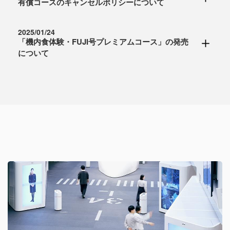
有償コースのキャンセルポリシーについて
をはじめさまざまな場所を着座式で巡るため、実際
2025年11月1日(土)より、JAL SKY MUSEUMをリ
空業界の足跡としての「空の歴史」に触れ「空の未
に'クルマ'に乗っているかのような感覚を味わうこと
ニューアルし、より多くのお客さまにお楽しみいただ
来」を皆さまに感じていただける施設となるよう努め
モーニングコースについて
ができます。最新のエアモビリティ技術と没入感あふ
2025/01/24
けるようになります。
てまいります。
「機内食体験・FUJI号プレミアムコース」の発売
初回開催：2026年8月1日（土）より
れる映像体験をぜひお楽しみください。
有償コースのコース別キャンセルポリシーついては、
リニューアルの概要については、以下のとおりです。
について
具体的な入場料については、以下のとおりです。
開催時間：8：30～9：30
以下のとおりです。
料金：1,000円（税込み）
運用開始：2026年8月1日（土）見学より
(1) エントランス設備が新しくなります。
・適用開始：2025年11月1日(土)見学分より
上映時間：約3分半
・一般見学コース、ライフベストコース、STEAM
導線が拡大し、混雑時でもスムーズなご入場が可能に
この度、「機内食・FUJI号プレミアムプラン」を新
※当コースは格納庫見学がメインのコースで、展示エ
定員数：最大9名（着座形式）完全入替制 お一人様
SCHOOLコース
なります。また、無料でご利用いただける荷物ロッ
・料金：子ども(12 歳以下)無料(小学生未満は入場不
たに販売開始いたします。
リア見学やお土産の購入は格納庫見学後、お時間のあ
一回のみ
人数変更、キャンセル期限：開催日前日まで
カーをミュージアム内に約100個新設します。
可)、大人(13 歳以上)1,000 円/人
当プランでは、ビジネスクラスの機内食を眺めのよい
る方だけとなります。
開始時間：入館証に各自の開始時間（※）、集合場所
キャンセルチャージ：開催日当日以降、チャージ金額
お部屋にてゆっくり堪能いただけることに加えて、日
※また格納庫見学でのガイドによる航空機説明は最小
を記載しています。
は参加料全額
(2) 工場見学コースが110分から130分に拡大します。
・決済方法：クレジットカードのみ（事前予約時にお
本航空が国内で初めて導入したジェット旅客機である
限にいたします。
料金：入館料に含まれます
ミュージアムスペース(展示エリア)の見学時間を20分
支払いが必要です）
「FUJI号」の見学も含めた特別なプランとなりま
（写真撮影や格納庫の雰囲気をお楽しみいただきま
スクリーン：全面・左右側面・床面の4面スクリーン
・ビジネスクラス機内食体験&FUJI号プレミアムコー
拡大します。
す。
す）
（幅4.9ｍ×高さ2.6ｍ×奥行5.4ｍ、万博時の約6/10ス
ス
※各種有償コースについては、入場料をコース料金に
機内食の内容は、偶数月が和食、奇数月が洋食となり
※開催日は不定期で8月から9月まで実施の予定です。
ケール）
人数変更、キャンセル期限：開催日1週間前まで
(3) 定期開催曜日と時間枠を追加設定します。
含んだ価格です。
ます。※和食、洋食、場合によって替わることがあり
キャンセルチャージ：開催日1週間前以降、チャージ
定休日となっていた金曜日を定期開催することに加
有償コース：ライフベスト体験コース、STEAM
ます。