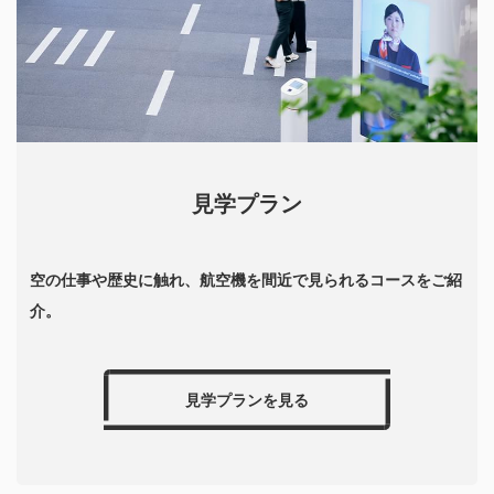
（※）開始時間にお越しいただけない場合は、体験出
金額は参加料全額
え、見学時間枠も13:30開始と16:30開始の2枠を追加
SCHOOL、機内食&FUJI号プレミアムコース
来ない可能性がございます。
します。
・実施日：初回2月13日(木)12:50～15:20 ※1月24日
09:30販売開始
イマーシブシアター「そらクルーズ」、JAL SKY
詳細については、以下からご覧ください。
MUSEUMで展示開始
以後、木曜日に定期開催（開催しない日程もございま
す）
JAL SKY MUSEUMが4年ぶりにリニューアルオー
プンします
見学プラン
・定員：20名
・販売価格：おひとりさま 8,000円 (税込み)
空の仕事や歴史に触れ、航空機を間近で見られるコースをご紹
介。
・決済方法：予約時の事前決済 (クレジットカード)
のみ
見学プランを見る
・注意事項：開催日から1週間前をきった後は、お取
消、人数変更は承れません。
FUJI号の機内に入るために階段を利用いたします。