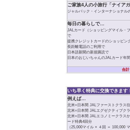
ご家族4人の小旅行「ナイア
ジャルパック・インターナショナルのツア
毎日の暮らしで…
JALカード（ショッピングマイル・プ
で
提携クレジットカードのショッピン
長距離電話のご利用で
日本語新聞の新規購読で
日本のおじいちゃんのJALカード年間
合計
いち早く特典に交換できます
例えば…
北米=日本間 JALファーストクラス往復
北米=日本間 JALエグゼクティブクラ
北米=日本間 JALエコノミークラス
ード特典4回分
（25,000マイル × ４回 ＝ 100,000