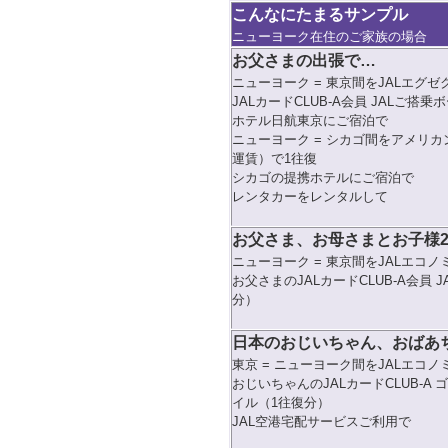
こんなにたまるサンプル
ニューヨーク在住のご家族の場合
お父さまの出張で…
ニューヨーク = 東京間をJALエグ
JALカードCLUB-A会員 JALご搭
ホテル日航東京にご宿泊で
ニューヨーク = シカゴ間をアメリ
運賃）で1往復
シカゴの提携ホテルにご宿泊で
レンタカーをレンタルして
お父さま、お母さまとお子様
ニューヨーク = 東京間をJALエコ
お父さまのJALカードCLUB-A会員
分）
日本のおじいちゃん、おばあ
東京 = ニューヨーク間をJALエコ
おじいちゃんのJALカードCLUB-A
イル（1往復分）
JAL空港宅配サービスご利用で