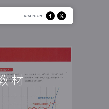
SHARE ON
Facebook
X
る
教材