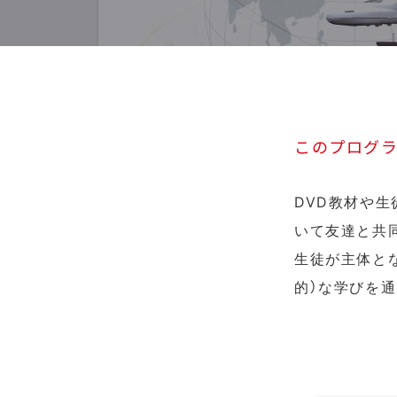
このプログ
DVD教材や
いて友達と共
生徒が主体と
的）な学びを