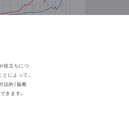
や役立ちにつ
ことによって、
対話的（協働
解できます。