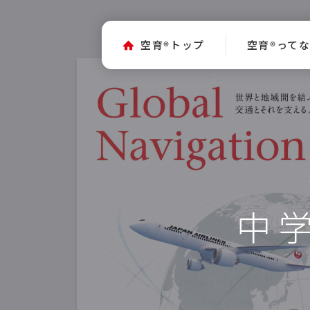
空育
トップ
空育
って
®
®
中