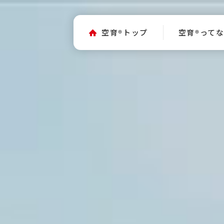
空育
トップ
空育
って
®
®