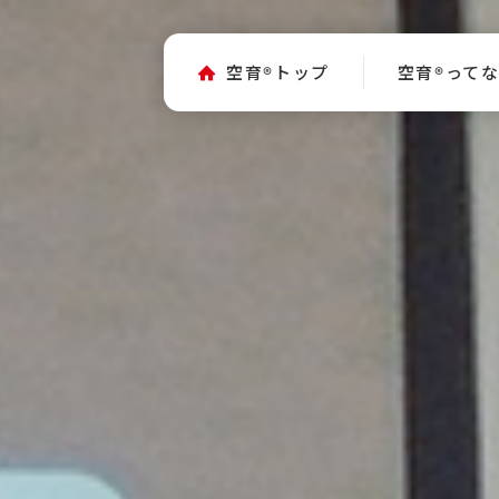
空育
トップ
空育
って
®
®