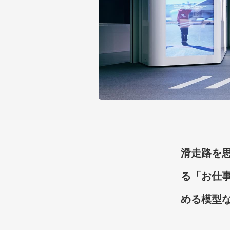
滑走路を
る「お仕
める模型