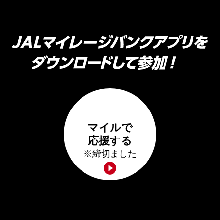
マイルで
応援する
※締切ました