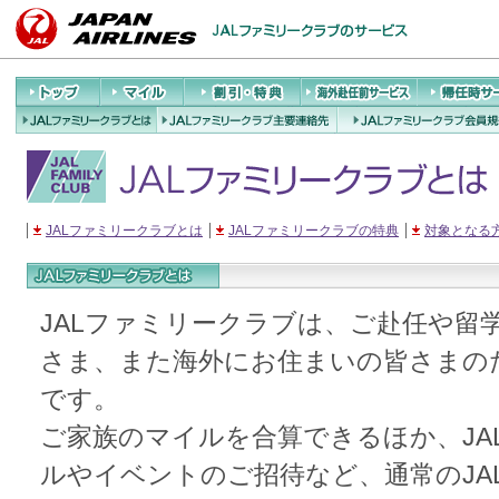
トップ
マイル
割引・特典
海外赴任前サ
帰任時サ
ービス
JALファミリーク
JALファミリークラブ
JALファミリーク
ラブとは
主要連絡先
会員
JALファミリークラブとは
JALファミリークラブの特典
対象となる
JALファミリークラブは、ご赴任や留
さま、また海外にお住まいの皆さまの
です。
ご家族のマイルを合算できるほか、JA
ルやイベントのご招待など、通常のJA