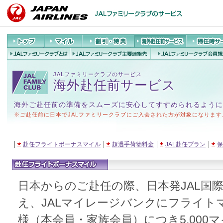
トップ
マイル
割引・特典
海外赴任前サ
帰任時サ
ービス
JALファミリーク
JALファミリークラブ
JALファミリーク
ラブとは
主要連絡先
会員
JALファミリークラブのサービス
海外赴任前サービス
海外ご赴任前の準備をスムーズに安心してすすめられるように
※ご赴任前に日本でJALファミリークラブにご入会された方が対象になります
赴任フライトボーナスマイル
超過手荷物料金
JAL赴任プラン
保
日本からのご赴任の際、日本発JAL国
え、JALマイレージバンクにフライト
様（本会員・家族会員）につき5,000