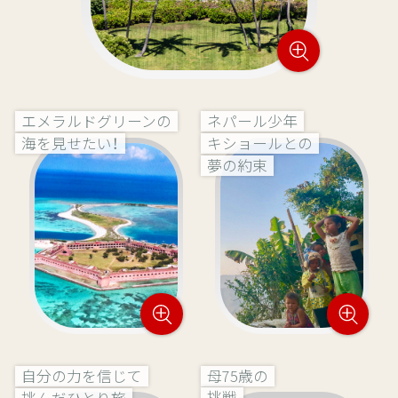
エメラルドグリーンの
ネパール少年
キショールとの
海を見せたい！
夢の約束
自分の力を信じて
母75歳の
挑戦
挑んだひとり旅