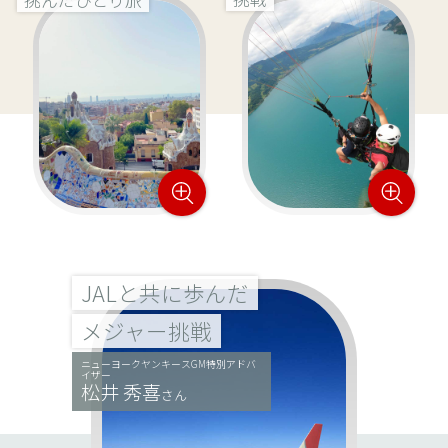
JALと共に歩んだ
メジャー挑戦
ニューヨークヤンキースGM特別アドバ
イザー
松井 秀喜
さん