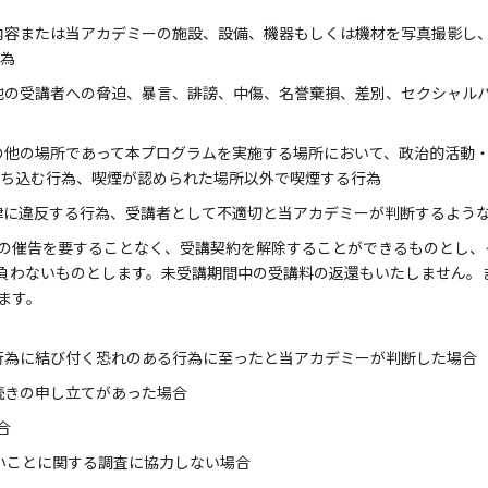
内容または当アカデミーの施設、設備、機器もしくは機材を写真撮影し
為
他の受講者への脅迫、暴言、誹謗、中傷、名誉棄損、差別、セクシャル
の他の場所であって本プログラムを実施する場所において、政治的活動
ち込む行為、喫煙が認められた場所以外で喫煙する行為
律に違反する行為、受講者として不適切と当アカデミーが判断するよう
の催告を要することなく、受講契約を解除することができるものとし、
負わないものとします。未受講期間中の受講料の返還もいたしません。
ます。
行為に結び付く恐れのある行為に至ったと当アカデミーが判断した場合
続きの申し立てがあった場合
合
いことに関する調査に協力しない場合