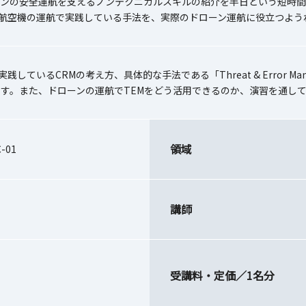
ーンの安全運航を支えるノンテクニカルスキルの紹介を半日という短時間
が航空機の運航で実践している手法を、実際のドローン運航に役立つよう
が実践しているCRMの考え方、具体的な手法である「Threat & Error 
ます。また、ドローンの運航でTEMをどう活用できるのか、演習を通し
領域
-01
講師
受講料・定価／1名分