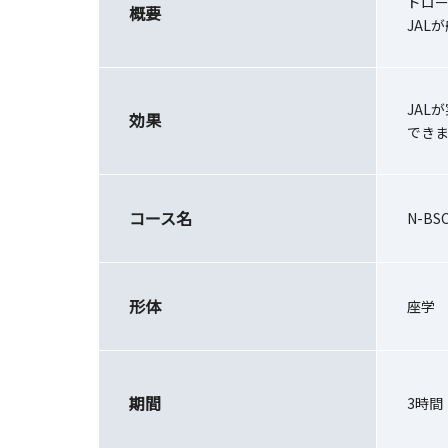
ドロ
概要
JAL
JAL
効果
でき
コース名
N-BSC
形体
座学
期間
3時間