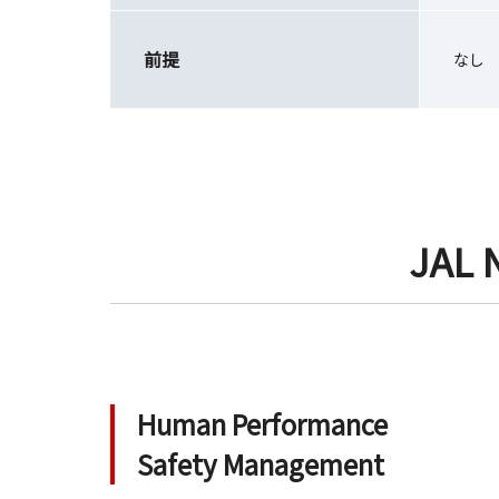
前提
なし
JAL 
Human Performance
Safety Management