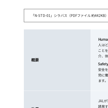
「N-STD-01」シラバス（PDFファイル 約442KB
Huma
人はど
ことを
介、体
概要
Safet
安全を
効に働
ます。
JAL
誘発