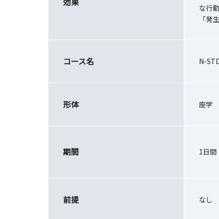
効果
な行動
「発
コース名
N-ST
形体
座学
期間
1日間
前提
なし