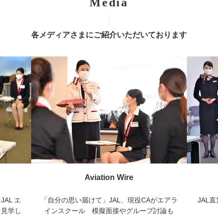
Media
各メディアさまにご紹介いただいております
日本経済新聞
がエアラ
JAL直営、客室乗務員の就活講座 名古屋で
客室業
討論も
開催