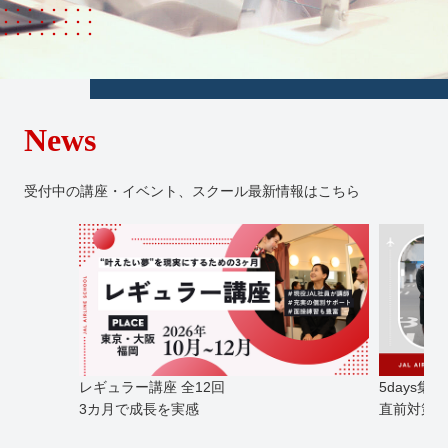
スタートアップ講座 詳細（コース共通）
PHOTOGRAPHY BY SACHIE ABIKO
PHOTOGRAPHY BY SACHIE ABIKO
無料説明会・体験イベント
News
講師紹介
合格実績
受付中の講座・イベント、スクール最新情報はこちら
受講生の声
大学個別開催
よくある質問
レギュラー講座 全12回
5days集
パンフレット請求・無料相談
3カ月で成長を実感
直前対策