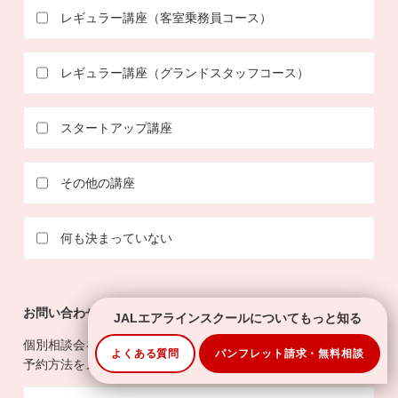
レギュラー講座（客室乗務員コース）
レギュラー講座（グランドスタッフコース）
スタートアップ講座
その他の講座
何も決まっていない
お問い合わせ項目
必須
複数選択可
JALエアラインスクールについてもっと知る
個別相談会をご希望の方には、事務局担当者より相談会日程の
よくある質問
パンフレット請求・無料相談
予約方法をメールでご案内いたします。