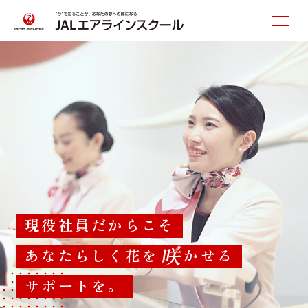
講座・受講料
短期集中講座
客室乗務員コース
グランドスタッフコース
レギュラー講座
現役社員だからこそ
客室乗務員コース
あなたらしく花を
かせる
グランドスタッフコース
※東京のみ
サポートを。
スタートアップ講座