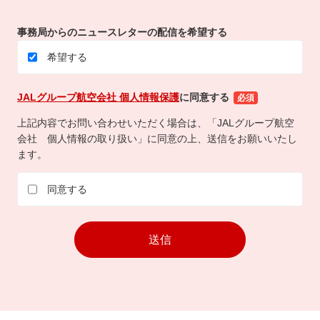
事務局からのニュースレターの配信を希望する
希望する
JALグループ航空会社 個人情報保護
に同意する
必須
上記内容でお問い合わせいただく場合は、「JALグループ航空
会社 個人情報の取り扱い」に同意の上、送信をお願いいたし
ます。
同意する
If
送信
you
are
a
human,
ignore