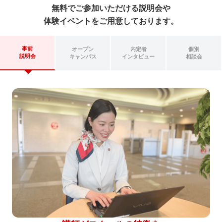
無料でご参加いただける説明会や
スタートアップ講座 詳細（コース共通）
体験イベントをご用意しております。
無料説明会・体験イベント
事前
オープン
内定者
個別
説明会
キャンパス
インタビュー
相談会
講師紹介
合格実績
受講生の声
大学個別開催
よくある質問
パンフレット請求・無料相談