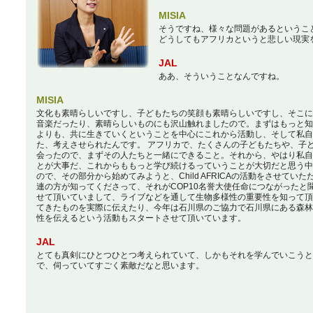
MISIA
そうですね、様々な問題があるというこ
どうしてもアフリカというと悲しい現実
JAL
ああ、そういうことなんですね。
MISIA
文化も素晴らしいですし、子どもたちの笑顔も素晴らしいですし、そこに
音楽だったり、素晴らしいものにも沢山触れましたので。まずはもっと知
よりも、共に生きていくということを中心にこれから活動し、そして私自
た、考えさせられたんです。 アフリカで、たくさんの子どもたちや、子
会ったので、まずその人たちと一緒にできること。それから、やはり私自
とが大事だ、これからももっと学び続けるっていうことが大切だと思う中
ので、その部分から始めてみようと、Child AFRICAの活動をさせてい
連の方が知ってくださって、それがCOP10名誉大使任命につながったと
せて頂いていまして、ライブなどを通して生物多様性の重要性を知って頂
てきたものを実際に伝えたり、今年は石川県のご協力で石川県にある森林公園
性を伝えるという活動もスタートさせて頂いています。
JAL
とても真剣にひとつひとつ考えられていて、しかもそれを学んでいこうと
で、伺っていてすごく素敵だなと思います。