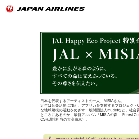
日本を代表するアーティストの一人、MISIAさん。
近年は音楽活動に加え、アフリカを支援するプロジェクトChil
な地球規模の活動をめざす一般財団法人mudefなど、社
ところにあるのか、最新アルバム「MISIAの森 -Forest 
CSR環境担当の大高由恵）。