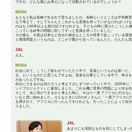
ですが、どんな風にお考えになって活動されているのでしょうか？
MISIA
もともと私は長崎で生まれて育ちましたが、長崎というところは平和教育
なで考えて、そしてちゃんとこれからも意識を持っていかなければいけな
のはもう60年以上も前の話ですけれども、子どもの時に受けたこうした
こっている紛争の問題に対してずっと意識を持っていました。
その後も、今度は日本など自分の身近なところや世界で起こっている環境
と環境問題というものは、どこかで繋がり合っているんだと、だんだん思
JAL
ええ。
MISIA
社会に出て、こうして歌わせていただく中で、音楽というものは第一に、
る、というものだと思うんですよね。音楽を仕事としている中で、幸せを
があったんですね。
自分にできるのは何だろうと考えて少しずつやっていく中で、2005年
ンドプロジェクト）に参加しました。これを機に世界の問題により目を向
そして、次に何ができるかと考えた時に、やはり一度 アフリカに行かな
いなと思い始めました。そんなときにU2のボノさんに「一度アフリカに
を押されて、アフリカに行ったんですけれども、行ったことによって自分
りました。
JAL
あまりにも深刻なものを目にしてしまっ