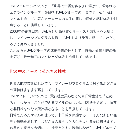
JALマイレージバンクは、「世界で一番お客さまに選ばれ、愛される
エアライングループ」を目指すJALグループの一員です。私たちは、
マイルを通じてお客さま一人一人の人生に新しい価値と感動体験を創
造することに挑戦しています。
2008年の創立以来、JALらしい高品質なサービスと誠実さを大切に
し、マイレージプログラムを通じてJALをより身近に感じていただけ
るよう努めてきました。
これからもJALグループの成長事業の柱として、協働と価値創造の輪
を広げ、唯一無二のマイレージ体験を提供していきます。
世の中のニーズと私たちの挑戦
世界の航空業界においても、マイレージプログラムに対するお客さま
の期待はますます高まっています。
JALマイレージバンクは、飛行機に乗らなくても日常生活で「ため
る」「つかう」ことができるマイルの新しい活用方法を提案し、日常
と非日常をつなぐ架け橋となることを目指しています。
日常でためたマイルを使って、非日常を体感する——そんな新しい発
見や感動を通じて、お客さまの暮らしと人生をより豊かに彩ります。
お客さま視点を大切にし、仲間とともに協働しながら、JALグループ