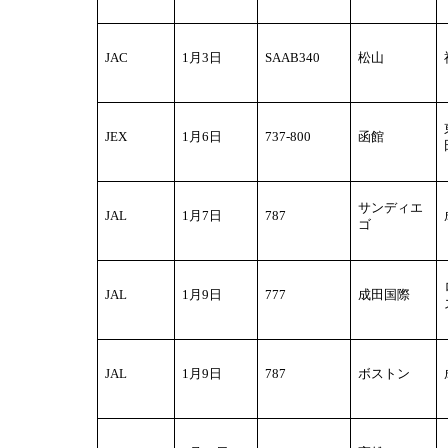
JAC
1
月3日
SAAB340
松山
JEX
1
月6日
737-800
函館
サンディエ
JAL
1
月7日
787
ゴ
JAL
1
月9日
777
成田国際
JAL
1
月9日
787
ボストン