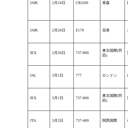
JAIR
2
月24日
CRJ200
青森
JAIR
2
月26日
E170
花巻
東京国際(羽
JEX
2
月26日
737-800
田)
JAL
3
月1日
777
ロンドン
東京国際(羽
JEX
3
月1日
737-800
田)
JTA
3
月2日
737-400
関西国際