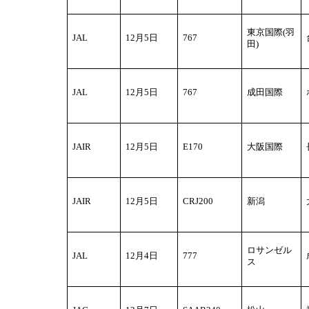
東京国際(羽
JAL
12
月5日
767
田)
JAL
12
月5日
767
成田国際
JAIR
12
月5日
E170
大阪国際
JAIR
12
月5日
CRJ200
新潟
ロサンゼル
JAL
12
月4日
777
ス