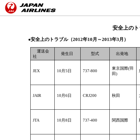
ペ
ペ
ペ
ペ
こ
こ
ー
ー
ー
ー
こ
こ
ジ
ジ
ジ
ジ
か
か
の
内
の
の
ら
ら
安全上のトラ
ト
移
終
ト
ヘ
本
ッ
動
わ
ッ
安全上のトラブル（2012年10月～2013年3月）
ッ
文
●
プ
用
り
プ
ダ
で
で
の
で
へ
運送会
発生日
型式
出発地
内
す。
す。
リ
す。
戻
社
共
ン
り
ク
通
ま
東京国際(羽
JEX
10
月5日
737-800
田)
で
す。
リ
す。
ン
ク
�{���ֈړ����܂��B
JAIR
10
月6日
CRJ200
秋田
で
ヘ
す。
ッ
ダ
内
JTA
10
月8日
737-400
関西国際
共
通
リ