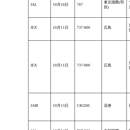
東京国際(羽
JAL
10
月10日
767
ン
田)
ク
へ
移
JEX
10
月11日
737-800
広島
動
し
ま
す。
フ
ッ
JEX
10
月11日
737-800
広島
タ
内
共
通
リ
ン
ク
JAIR
10
月13日
CRJ200
花巻
へ
移
動
し