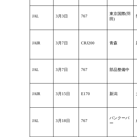
東京国際(羽
JAL
3
月3日
767
田)
JAIR
3
月7日
CRJ200
青森
JAL
3
月7日
767
部品整備中
JAIR
3
月15日
E170
新潟
バンクーバ
JAL
3
月18日
767
ー