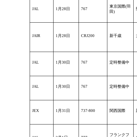
東京国際(羽
JAL
1
月28日
767
田)
JAIR
1
月28日
CRJ200
新千歳
JAL
1
月30日
767
定時整備中
JAL
1
月30日
767
定時整備中
JEX
1
月31日
737-800
関西国際
フランクフ