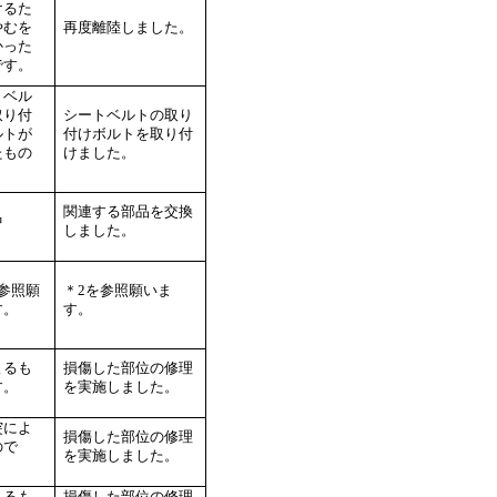
けるた
やむを
再度離陸しました。
かった
です。
トベル
取り付
シートベルトの取り
ルトが
付けボルトを取り付
たもの
けました。
。
関連する部品を交換
中
しました。
を参照願
＊2を参照願いま
す。
す。
よるも
損傷した部位の修理
す。
を実施しました。
突によ
損傷した部位の修理
ので
を実施しました。
よるも
損傷した部位の修理