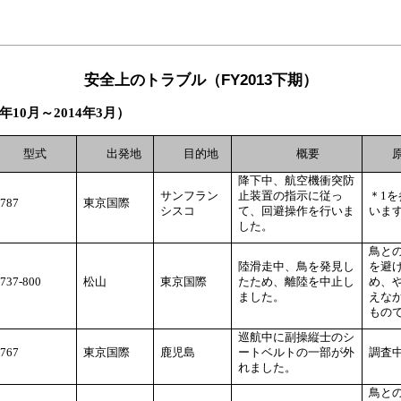
安全上のトラブル（FY2013下期）
年10月～2014年3月）
型式
出発地
目的地
概要
原
降下中、航空機衝突防
サンフラン
止装置の指示に従っ
＊1
787
東京国際
シスコ
て、回避操作を行いま
いま
した。
鳥と
陸滑走中、鳥を発見し
を避
737-800
松山
東京国際
たため、離陸を中止し
め、
ました。
えな
もの
巡航中に副操縦士のシ
767
東京国際
鹿児島
ートベルトの一部が外
調査
れました。
鳥と