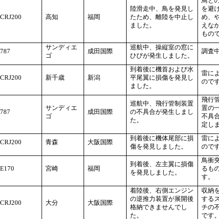
鳥と
陸滑走中、鳥を発見し
を避
CRJ200
高知
福岡
たため、離陸を中止し
め、
ました。
えな
もの
サンディエ
巡航中、操縦室の窓に
787
成田国際
調査
ゴ
ひびが発生しました。
到着後に機首および水
雷に
CRJ200
新千歳
新潟
平尾翼に損傷を発見し
ので
ました。
飛行
巡航中、飛行管制装置
サンディエ
置の
787
成田国際
の不具合が発生しまし
ゴ
不具
た。
定し
到着後に機体尾部に損
雷に
CRJ200
青森
大阪国際
傷を発見しました。
ので
鳥衝
到着後、左主翼に損傷
E170
宮崎
福岡
るも
を発見しました。
す。
着陸後、右側エンジン
収納
の逆推力装置が展開後
する
CRJ200
大分
大阪国際
格納できませんでし
チの
た。
です