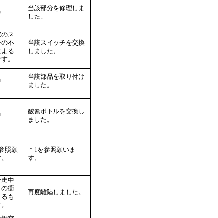
当該部分を修理しま
中
した。
室のス
チの不
当該スイッチを交換
による
しました。
です。
当該部品を取り付け
中
ました。
酸素ボトルを交換し
中
ました。
を参照願
＊1を参照願いま
す。
す。
滑走中
との衝
再度離陸しました。
よるも
す。