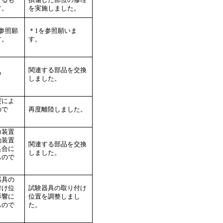
す。
を実施しました。
を参照願
＊1を参照願いま
す。
す。
関連する部品を交換
中
しました。
突によ
ので
再度離陸しました。
力装置
動装置
関連する部品を交換
具合に
しました。
もので
器具の
付け位
試験器具の取り付け
影響に
位置を調整しまし
もので
た。