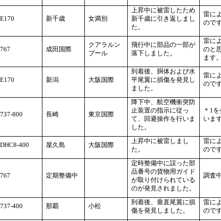
上昇中に被雷したため
雷に
E170
新千歳
女満別
新千歳に引き返しまし
ので
た。
雷に
クアラルン
飛行中に部品の一部が
767
成田国際
のと
プール
落下しました。
ます
到着後、胴体および水
雷に
E170
新潟
大阪国際
平尾翼に損傷を発見し
ので
ました。
降下中、航空機衝突防
止装置の指示に従っ
＊1
737-800
長崎
東京国際
て、回避操作を行いま
いま
した。
上昇中に被雷しまし
雷に
DHC8-400
屋久島
大阪国際
た。
ので
定時整備中に誤った部
品番号の貨物用ガイド
767
定期整備中
調査
が取り付けられている
のが発見されました。
到着後、垂直尾翼に損
雷に
737-400
那覇
小松
傷を発見しました。
ので