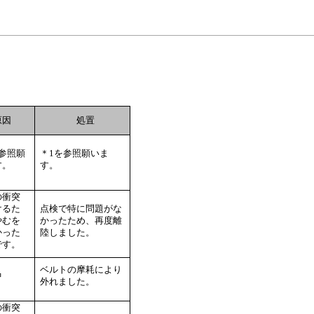
因
処置
を参照願
＊1を参照願いま
す。
す。
の衝突
けるた
点検で特に問題がな
やむを
かったため、再度離
かった
陸しました。
です。
ベルトの摩耗により
中
外れました。
の衝突