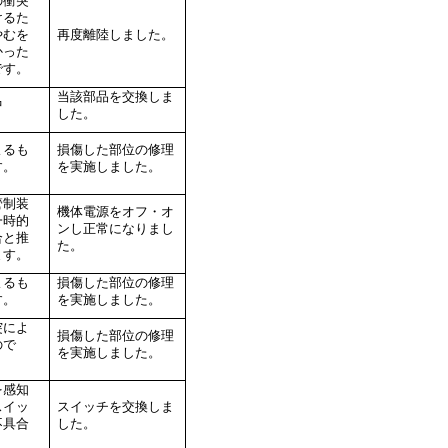
の衝突
けるた
やむを
再度離陸しました。
かった
です。
当該部品を交換しま
中
した。
よるも
損傷した部位の修理
す。
を実施しました。
管制装
機体電源をオフ・オ
一時的
ンし正常になりまし
合と推
た。
ます。
よるも
損傷した部位の修理
す。
を実施しました。
突によ
損傷した部位の修理
ので
を実施しました。
を感知
スイッ
スイッチを交換しま
不具合
した。
。