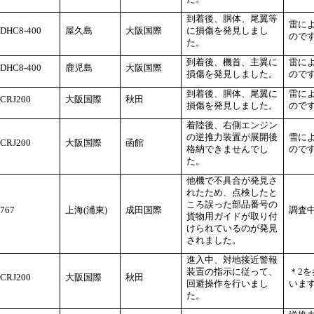
到着後、胴体、尾翼等
雷に
DHC8-400
屋久島
大阪国際
に損傷を発見しまし
ので
た。
到着後、機首、主翼に
雷に
DHC8-400
鹿児島
大阪国際
損傷を発見しました。
ので
到着後、胴体、尾翼に
雷に
CRJ200
大阪国際
秋田
損傷を発見しました。
ので
着陸後、右側エンジン
の逆推力装置が展開後
雪に
CRJ200
大阪国際
函館
格納できませんでし
ので
た。
他機で不具合が発見さ
れたため、点検したと
ころ誤った部品番号の
767
上海(浦東)
成田国際
調査
貨物用ガイドが取り付
けられているのが発見
されました。
進入中、対地接近警報
装置の指示に従って、
＊2
CRJ200
大阪国際
秋田
回避操作を行いまし
いま
た。