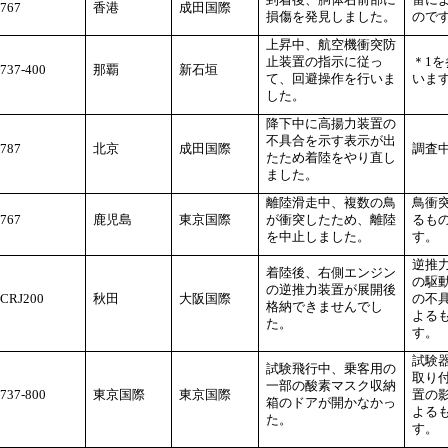
767
香港
成田国際
損傷を発見しました。
ので
上昇中、航空機衝突防
止装置の指示に従っ
＊1
737-400
那覇
新石垣
て、回避操作を行いま
いま
した。
降下中に高揚力装置の
不具合を示す表示が出
787
北京
成田国際
調査
たため着陸をやり直し
ました。
離陸滑走中、複数の鳥
鳥衝
767
鹿児島
東京国際
が衝突したため、離陸
るも
を中止しました。
す。
逆推
着陸後、右側エンジン
の駆
の逆推力装置が展開後
CRJ200
秋田
大阪国際
の不
格納できませんでし
よる
た。
す。
試験
試験飛行中、乗客用の
取り
一部の酸素マスク収納
737-800
東京国際
東京国際
置の
箱のドアが開かなかっ
よる
た。
す。