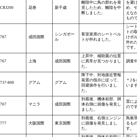
離陸中に鳥の群れを発
を避
CRJ200
花巻
新千歳
見したため、離陸を中
め、
断しました。
えな
もの
シー
トの
シンガポー
客室座席のシートベル
787
成田国際
けボ
ル
トが外れました。
外れ
です
上昇中、補助翼の位置
767
上海
成田国際
に異常が見つかりまし
調査
た。
降下中、対地接近警報
装置の指示に従って、
＊2
737-800
グアム
グアム
回避操作を行いまし
いま
た。
到着後、機体前部、胴
雷に
767
マニラ
成田国際
体右側に損傷を発見し
ので
ました。
到着後、右側エンジン
鳥衝
777
大阪国際
東京国際
に損傷を発見しまし
るも
た。
す。
到着後、胴体右前部に
雷に