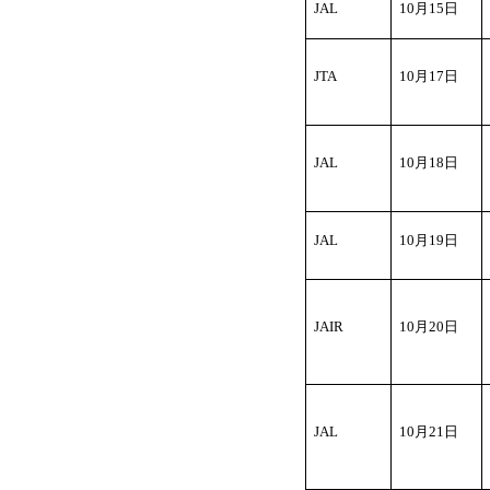
JAL
10
月15日
ま
す。
カ
JTA
10
月17日
テ
ゴ
リ
間
JAL
10
月18日
移
動
用
JAL
10
月19日
共
通
リ
ン
JAIR
10
月20日
ク
へ
移
動
し
JAL
10
月21日
ま
す。