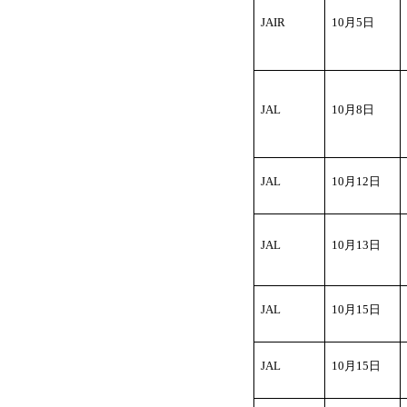
ン
JAIR
10
月5日
ク
へ
移
動
JAL
10
月8日
し
ま
す。
フ
JAL
10
月12日
ッ
タ
内
JAL
10
月13日
共
通
リ
ン
JAL
10
月15日
ク
へ
移
JAL
10
月15日
動
し