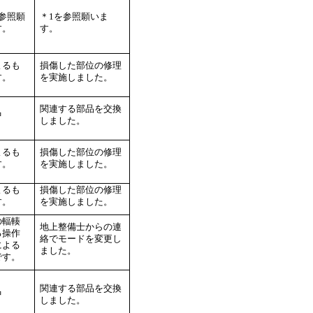
を参照願
＊1を参照願いま
す。
す。
よるも
損傷した部位の修理
す。
を実施しました。
関連する部品を交換
中
しました。
よるも
損傷した部位の修理
す。
を実施しました。
よるも
損傷した部位の修理
す。
を実施しました。
の輻輳
地上整備士からの連
る操作
絡でモードを変更し
による
ました。
です。
関連する部品を交換
中
しました。