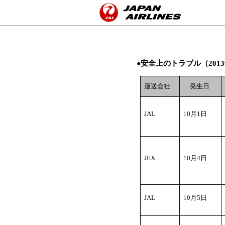
ペ
ペ
ペ
ペ
こ
こ
ー
ー
ー
ー
こ
こ
ジ
ジ
ジ
ジ
か
か
の
内
の
の
ら
ら
ト
移
終
ト
ヘ
本
ッ
動
わ
ッ
安全上のトラブル（2013
ッ
文
●
プ
用
り
プ
ダ
で
で
の
で
へ
運送会社
発生日
内
す。
す。
リ
す。
戻
共
ン
り
ク
通
ま
JAL
10
月1日
で
す。
リ
す。
ン
ク
�{���ֈړ����܂��B
で
JEX
10
月4日
ヘ
す。
ッ
ダ
内
JAL
10
月5日
共
通
リ