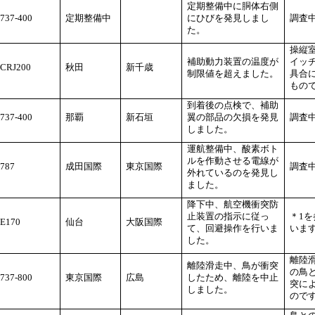
定期整備中に胴体右側
737-400
定期整備中
にひびを発見しまし
調査
た。
操縦
補助動力装置の温度が
イッ
CRJ200
秋田
新千歳
制限値を超えました。
具合
もの
到着後の点検で、補助
737-400
那覇
新石垣
翼の部品の欠損を発見
調査
しました。
運航整備中、酸素ボト
ルを作動させる電線が
787
成田国際
東京国際
調査
外れているのを発見し
ました。
降下中、航空機衝突防
止装置の指示に従っ
＊1
E170
仙台
大阪国際
て、回避操作を行いま
いま
した。
離陸
離陸滑走中、鳥が衝突
の鳥
737-800
東京国際
広島
したため、離陸を中止
突に
しました。
ので