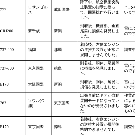
降下中、航空機衝突防
ロサンゼル
止装置の指示に従っ
＊1
777
成田国際
ス
て、回避操作を行いま
いま
した。
到着後、機首部、垂直
雷に
CRJ200
新千歳
新潟
尾翼に損傷を発見しま
ので
した。
着陸後、左側エンジン
737-400
福岡
那覇
の逆推力装置が正常に
調査
展開しませんでした。
到着後、胴体、尾翼等
雷に
737-800
東京国際
徳島
に損傷を発見しまし
ので
た。
到着後、胴体、尾翼に
雷に
E170
大阪国際
新潟
損傷を発見しました。
ので
出発直前にドアが自動
作業
ソウル(金
展開モードになってい
によ
767
東京国際
浦)
ないのが発見されまし
忘れ
た。
もの
着陸後、右側エンジン
の逆推力装置が展開後
E170
東京国際
徳島
調査
格納できませんでし
た。