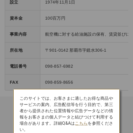
設立
1974年11月1日
資本金
100百万円
事業内容
航空機に対する給油施設の保有、賃貸並びに
所在地
〒901-0142 那覇市字鏡水306-1
電話番号
098-857-6982
FAX
098-859-8656
このサイトでは、お客さまに適したお得な商品や
サービスの案内、広告配信等を行う目的で、第三
者から提供された位置情報や広告データなどの情
報をお客さまの個人データと結びつけて利用する
日本初 APEX
場合があります。詳細Q&Aは
こちら
を参照くださ
「WORLD CLASS」受賞
い。