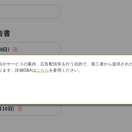
告書
18日）
品やサービスの案内、広告配信等を行う目的で、第三者から提供され
ます。詳細Q&Aは
こちら
を参照ください。
第1回訂正
月10日）