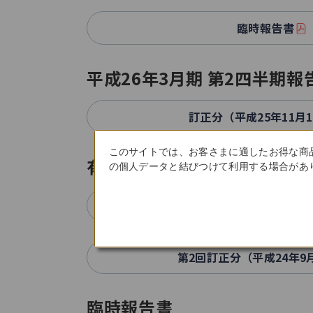
臨時報告書
平成26年3月期 第2四半期報
訂正分（平成25年11月
このサイトでは、お客さまに適したお得な商
有価証券届出書
の個人データと結びつけて利用する場合があり
有価証券届出書
第2回訂正分（平成24年9
臨時報告書