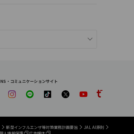
開
く
SNS・コミュニケーションサイト
画
新型インフルエンザ等
対策業務計画要旨
JAL AI原則
個人情報保護
広告媒体