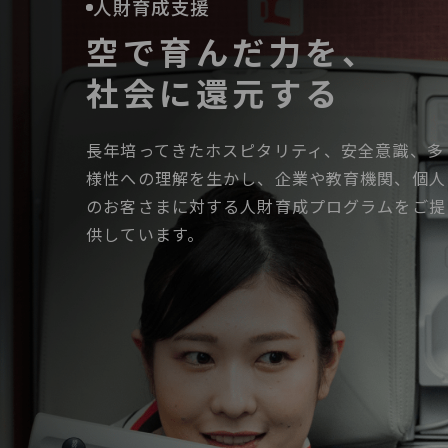
人財育成支援
空で育んだ力を、
社会に還元する
長年培ってきたホスピタリティ、安全意識、多
様性への理解を生か
し、企業や教育機関、個人
のお客さまに対する人財育成プログラム
をご提
供しています。