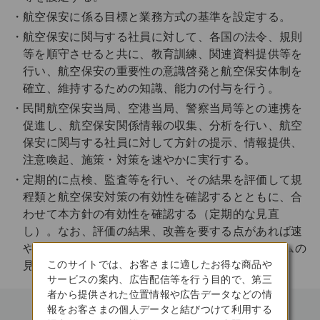
航空保安に係る目標と業務方式の基準を設定する。
航空保安に関与する社員に対して、各国の法令、規則
等を順守させると共に、教育訓練、関連資料提供等を
行い、航空保安の重要性の意識啓発と航空保安体制を
確立、維持するための知識、能力の付与を行う。
民間航空保安当局、空港当局、警察当局等との連携を
促進し、航空保安関係情報の収集、分析を行い、航空
保安に関与する社員に対して方針の提示、情報提供、
注意喚起、施策・対策を速やかに実行する。
定期的に点検、監査等を行い、その結果を評価して規
程類と航空保安対策の有効性を確認するとともに、合
わせて本方針の有効性を確認する（定期的な見直
し）。なお、評価の結果、改善を要する点があれば速
やかに改善を実施する (継続的な保安管理システムの
このサイトでは、お客さまに適したお得な商品や
見直し)。
サービスの案内、広告配信等を行う目的で、第三
者から提供された位置情報や広告データなどの情
報をお客さまの個人データと結びつけて利用する