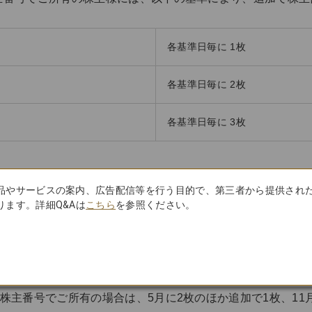
各基準日毎に 1枚
各基準日毎に 2枚
各基準日毎に 3枚
株主割引券発行枚数早見表
品やサービスの案内、広告配信等を行う目的で、第三者から提供され
ます。詳細Q&Aは
こちら
を参照ください。
（年間：1枚）
1枚発行（年間：3枚）
一株主番号でご所有の場合は、5月に2枚のほか追加で1枚、11