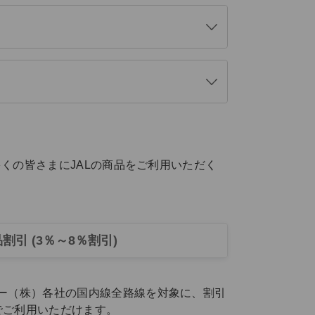
く
開
く
開
く
くの皆さまにJALの商品をご利用いただく
割引 (3％～8％割引)
ー（株）各社の国内線全路線を対象に、割引
でご利用いただけます。