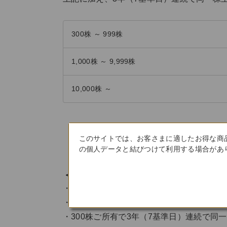
300株 ～ 999株
1,000株 ～ 9,999株
10,000株 ～
このサイトでは、お客さまに適したお得な商
の個人データと結びつけて利用する場合があり
＜発行の具体例＞
100株ご所有の場合は5月に1枚のみ発行
300株ご所有の場合は5月に2枚、11月に
300株ご所有で3年（7基準日）連続で同