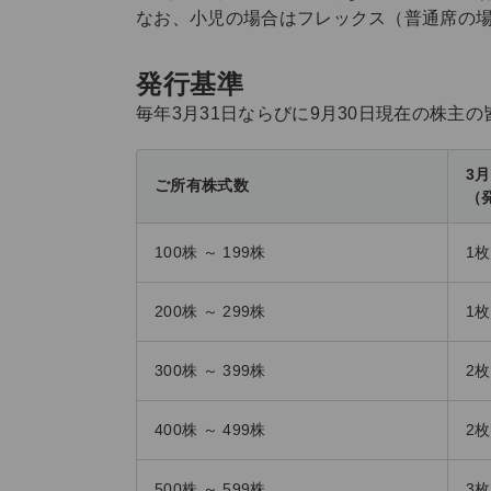
なお、小児の場合はフレックス（普通席の場
発行基準
毎年3月31日ならびに9月30日現在の株主
3
ご所有株式数
（
100株 ～ 199株
1枚
200株 ～ 299株
1枚
300株 ～ 399株
2枚
400株 ～ 499株
2枚
500株 ～ 599株
3枚