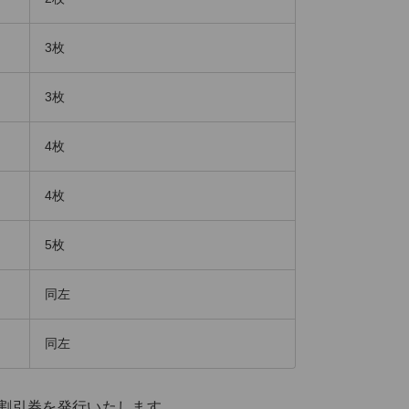
3枚
3枚
4枚
4枚
5枚
同左
同左
主割引券を発行いたします。