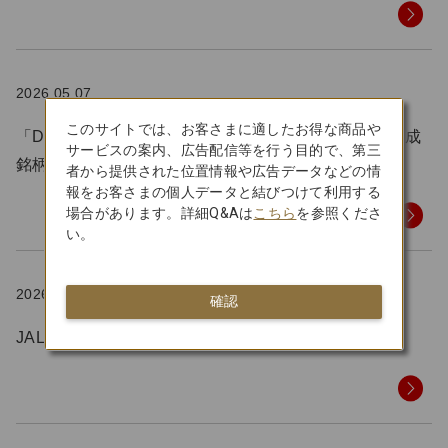
2026.05.07
このサイトでは、お客さまに適したお得な商品や
「Dow Jones Best-in-Class Asia Pacific Index」 構成
サービスの案内、広告配信等を行う目的で、第三
銘柄に4年連続で選定
者から提供された位置情報や広告データなどの情
報をお客さまの個人データと結びつけて利用する
場合があります。詳細Q&Aは
こちら
を参照くださ
い。
2026.04.28
確認
JALグループ、2025年度のGX経営目標を達成