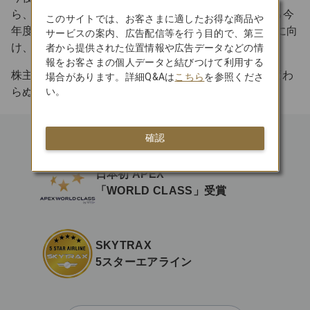
ら、「JALグループ経営ビジョン2035」初年度である今
このサイトでは、お客さまに適したお得な商品や
年度のEBIT目標1,800億円、純利益1,100億円の達成に向
サービスの案内、広告配信等を行う目的で、第三
け、全社一丸となって邁進してまいります。
者から提供された位置情報や広告データなどの情
報をお客さまの個人データと結びつけて利用する
株主・投資家の皆さまにおかれましては、今後とも変わ
場合があります。詳細Q&Aは
こちら
を参照くださ
い。
らぬご支援を賜りますよう、お願い申し上げます。
確認
日本初 APEX
「WORLD CLASS」受賞
SKYTRAX
5スターエアライン