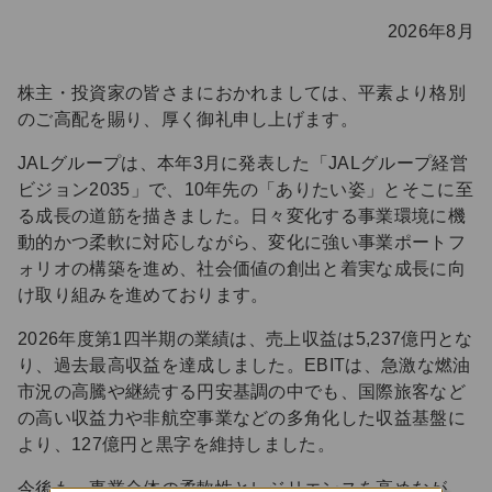
2026年8月
株主・投資家の皆さまにおかれましては、平素より格別
のご高配を賜り、厚く御礼申し上げます。
JALグループは、本年3月に発表した「JALグループ経営
ビジョン2035」で、10年先の「ありたい姿」とそこに至
る成長の道筋を描きました。日々変化する事業環境に機
動的かつ柔軟に対応しながら、変化に強い事業ポートフ
ォリオの構築を進め、社会価値の創出と着実な成長に向
け取り組みを進めております。
2026年度第1四半期の業績は、売上収益は5,237億円とな
り、過去最高収益を達成しました。EBITは、急激な燃油
市況の高騰や継続する円安基調の中でも、国際旅客など
の高い収益力や非航空事業などの多角化した収益基盤に
より、127億円と黒字を維持しました。
今後も、事業全体の柔軟性とレジリエンスを高めなが