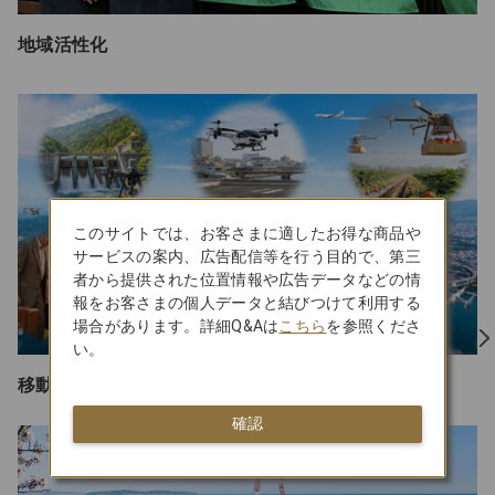
地域活性化
このサイトでは、お客さまに適したお得な商品や
サービスの案内、広告配信等を行う目的で、第三
者から提供された位置情報や広告データなどの情
報をお客さまの個人データと結びつけて利用する
場合があります。詳細Q&Aは
こちら
を参照くださ
い。
移動・生活の利便性向上
確認