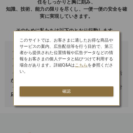
任をしっかりと胸に刻み、
知識、技術、能力の限りを尽くし、一便一便の安全を確
実に実現していきます。
そのために私たちは以下のとおり行動します。
このサイトでは、お客さまに適したお得な商品や
サービスの案内、広告配信等を行う目的で、第三
・安全に懸念を感じた時は迷わず立ち止まります。
者から提供された位置情報や広告データなどの情
報をお客さまの個人データと結びつけて利用する
・規則を遵守し、基本に忠実に業務を遂行します。
場合があります。詳細Q&Aは
こちら
を参照くださ
・推測に頼らず、必ず確認します。
い。
・情報は漏れなく速やかに共有し、安全の実現に活
かします。
・問題を過小評価することなく、迅速かつ的確に対
確認
応します。