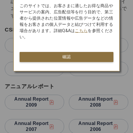
誤りがありました。2019年3月31日現在のJALスカイ
このサイトでは、お客さまに適したお得な商品や
エアポート沖縄の議決権所有割合（間接）は33.3％で
サービスの案内、広告配信等を行う目的で、第三
す。
者から提供された位置情報や広告データなどの情
報をお客さまの個人データと結びつけて利用する
CSR報告書
場合があります。詳細Q&Aは
こちら
を参照くださ
い。
CSR報告書2009
CSR報告書2008
確認
CSR報告書2007
CSR報告書2006
アニュアルレポート
Annual Report
Annual Report
2009
2008
Annual Report
Annual Report
2007
2006