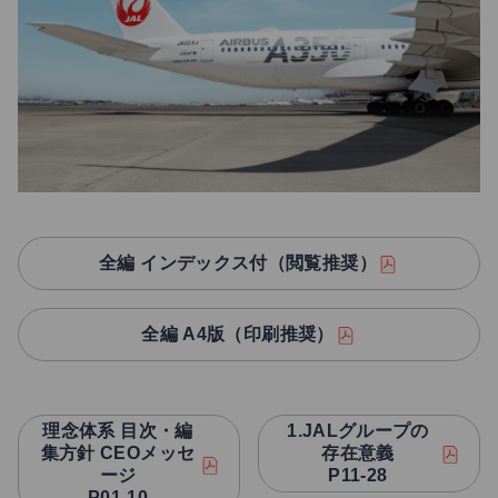
全編 インデックス付（閲覧推奨）
全編 A4版（印刷推奨）
理念体系 目次・編
1.JALグループの
集方針 CEOメッセ
存在意義
ージ
P11-28
P01-10