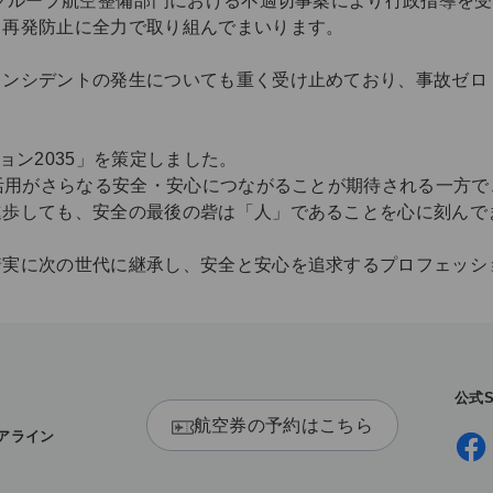
やグループ航空整備部門における不適切事案により行政指導を
、再発防止に全力で取り組んでまいります。
インシデントの発生についても重く受け止めており、事故ゼロ
ョン2035」を策定しました。
の活用がさらなる安全・安心につながることが期待される一方
進歩しても、安全の最後の砦は「人」であることを心に刻んで
着実に次の世代に継承し、安全と安心を追求するプロフェッシ
公式
X
航空券の予約はこちら
アライン