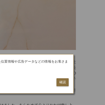
た位置情報や広告データなどの情報をお客さま
日本航空株式会社
代表取締役社長
グループCEO
鳥取 三津子
確認
2026年3月