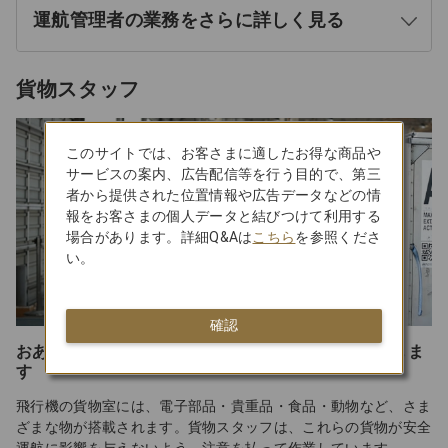
運航管理者の業務をさらに詳しく見る
開
く
貨物スタッフ
このサイトでは、お客さまに適したお得な商品や
サービスの案内、広告配信等を行う目的で、第三
者から提供された位置情報や広告データなどの情
報をお客さまの個人データと結びつけて利用する
場合があります。詳細Q&Aは
こちら
を参照くださ
い。
確認
おあずかりした貨物の内容を、書類を見ながら確認しま
す
飛行機の貨物室には、電子部品・貴重品・食品・動物など、さま
ざまな物が搭載されます。貨物スタッフは、これらの貨物が安全