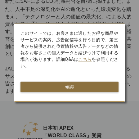
新たにSAFによるCO
削減割合を目標に掲げました。ま
2
た、人手不足の深刻化やAIの進化といった環境変化を踏
まえ、「テクノロジーと人の価値の最大化」による人的
資本経営を通じ、抜本的な生産性向上の実現を目指しま
す。さらに、守りだけでなく攻めのサステナビリティ経
このサイトでは、お客さまに適したお得な商品や
営を推進するべく、「移動を通じた関係・つながり」共
サービスの案内、広告配信等を行う目的で、第三
者から提供された位置情報や広告データなどの情
創によるウェルビーイング事業、次世代モビリティ事業
報をお客さまの個人データと結びつけて利用する
といった社会価値起点での事業創造にも挑戦します。
場合があります。詳細Q&Aは
こちら
を参照くださ
い。
JALグループは、心はずむつながりが社会全体に広がる
サステナブルでウェルビーイングな未来に向け、社会の
皆さまとともに、全社員一丸となって取り組んでまいり
確認
ます。
日本初 APEX
「WORLD CLASS」受賞