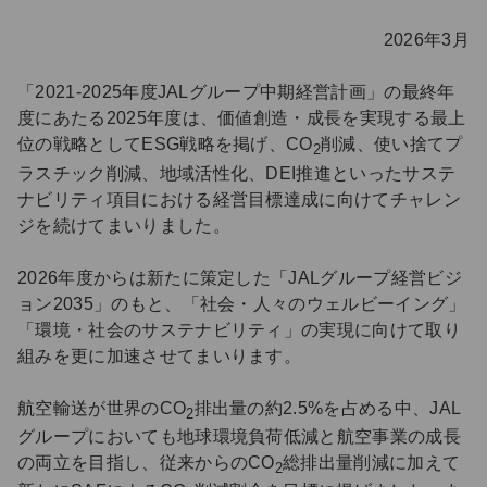
2026年3月
「2021-2025年度JALグループ中期経営計画」の最終年
度にあたる2025年度は、価値創造・成長を実現する最上
位の戦略としてESG戦略を掲げ、CO
削減、使い捨てプ
2
ラスチック削減、地域活性化、DEI推進といったサステ
ナビリティ項目における経営目標達成に向けてチャレン
ジを続けてまいりました。
2026年度からは新たに策定した「JALグループ経営ビジ
ョン2035」のもと、「社会・人々のウェルビーイング」
「環境・社会のサステナビリティ」の実現に向けて取り
組みを更に加速させてまいります。
航空輸送が世界のCO
排出量の約2.5%を占める中、JAL
2
グループにおいても地球環境負荷低減と航空事業の成長
の両立を目指し、従来からのCO
総排出量削減に加えて
2