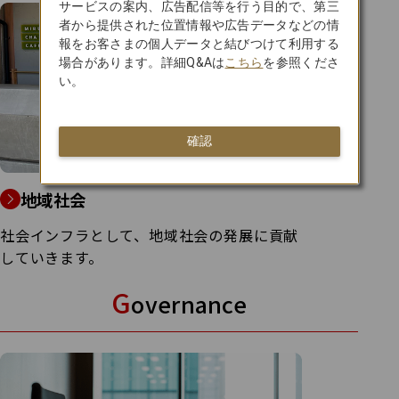
サービスの案内、広告配信等を行う目的で、第三
者から提供された位置情報や広告データなどの情
報をお客さまの個人データと結びつけて利用する
場合があります。詳細Q&Aは
こちら
を参照くださ
い。
確認
地域社会
社会インフラとして、地域社会の発展に貢献
していきます。
G
overnance