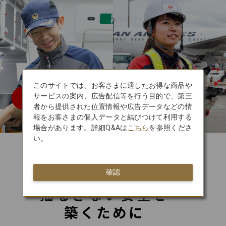
このサイトでは、お客さまに適したお得な商品や
サービスの案内、広告配信等を行う目的で、第三
詳しく
者から提供された位置情報や広告データなどの情
報をお客さまの個人データと結びつけて利用する
場合があります。詳細Q&Aは
こちら
を参照くださ
い。
安全に関する目標と実績
確認
揺るぎない安全を
築くために