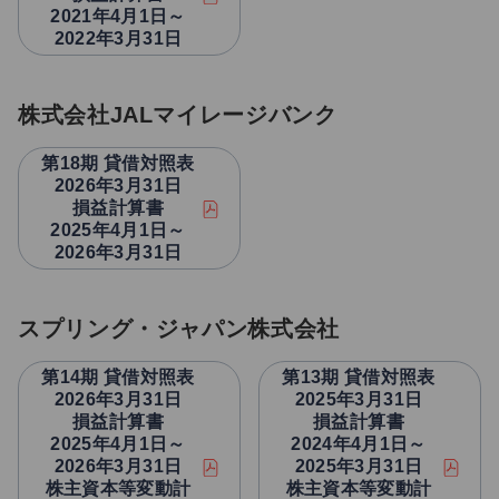
2021年4月1日～
2022年3月31日
株式会社JALマイレージバンク
第18期 貸借対照表
2026年3月31日
損益計算書
2025年4月1日～
2026年3月31日
スプリング・ジャパン株式会社
第14期 貸借対照表
第13期 貸借対照表
2026年3月31日
2025年3月31日
損益計算書
損益計算書
2025年4月1日～
2024年4月1日～
2026年3月31日
2025年3月31日
株主資本等変動計
株主資本等変動計