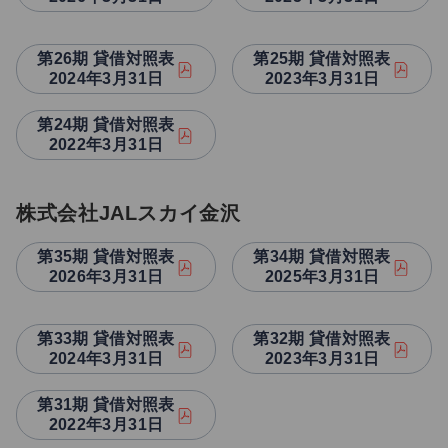
第26期 貸借対照表
第25期 貸借対照表
2024年3月31日
2023年3月31日
第24期 貸借対照表
2022年3月31日
株式会社JALスカイ金沢
第35期 貸借対照表
第34期 貸借対照表
2026年3月31日
2025年3月31日
第33期 貸借対照表
第32期 貸借対照表
2024年3月31日
2023年3月31日
第31期 貸借対照表
2022年3月31日