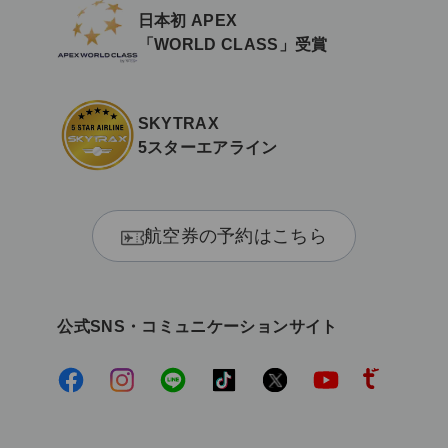
日本初 APEX
「WORLD CLASS」受賞
SKYTRAX
5スターエアライン
航空券の予約はこちら
公式SNS・コミュニケーションサイト