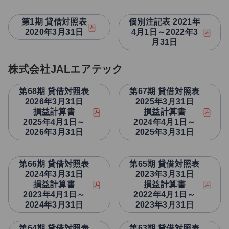
第1期 貸借対照表
個別注記表 2021年
2020年3月31日
4月1日～2022年3
月31日
株式会社JALエアテック
第68期 貸借対照表
第67期 貸借対照表
2026年3月31日
2025年3月31日
損益計算書
損益計算書
2025年4月1日～
2024年4月1日～
2026年3月31日
2025年3月31日
第66期 貸借対照表
第65期 貸借対照表
2024年3月31日
2023年3月31日
損益計算書
損益計算書
2023年4月1日～
2022年4月1日～
2024年3月31日
2023年3月31日
第64期 貸借対照表
第63期 貸借対照表