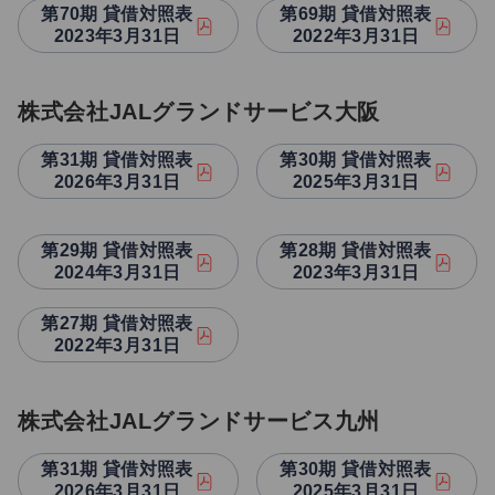
第70期 貸借対照表
第69期 貸借対照表
2023年3月31日
2022年3月31日
株式会社JALグランドサービス大阪
第31期 貸借対照表
第30期 貸借対照表
2026年3月31日
2025年3月31日
第29期 貸借対照表
第28期 貸借対照表
2024年3月31日
2023年3月31日
第27期 貸借対照表
2022年3月31日
株式会社JALグランドサービス九州
第31期 貸借対照表
第30期 貸借対照表
2026年3月31日
2025年3月31日