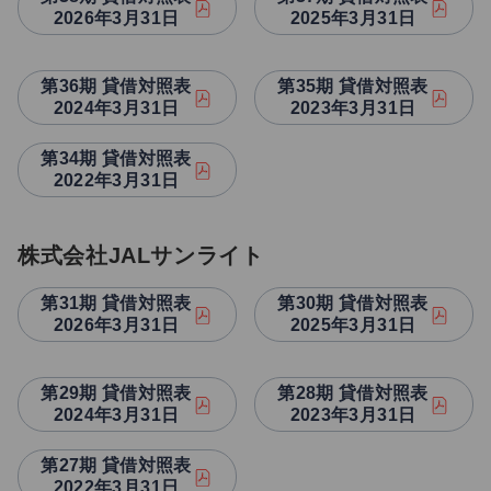
2026年3月31日
2025年3月31日
第36期 貸借対照表
第35期 貸借対照表
2024年3月31日
2023年3月31日
第34期 貸借対照表
2022年3月31日
株式会社JALサンライト
第31期 貸借対照表
第30期 貸借対照表
2026年3月31日
2025年3月31日
第29期 貸借対照表
第28期 貸借対照表
2024年3月31日
2023年3月31日
第27期 貸借対照表
2022年3月31日