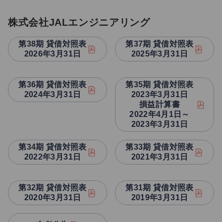
株式会社JALエンジニアリング
第38期 貸借対照表
第37期 貸借対照表
2026年3月31日
2025年3月31日
第36期 貸借対照表
第35期 貸借対照表
2024年3月31日
2023年3月31日
損益計算書
2022年4月1日～
2023年3月31日
第34期 貸借対照表
第33期 貸借対照表
2022年3月31日
2021年3月31日
第32期 貸借対照表
第31期 貸借対照表
2020年3月31日
2019年3月31日