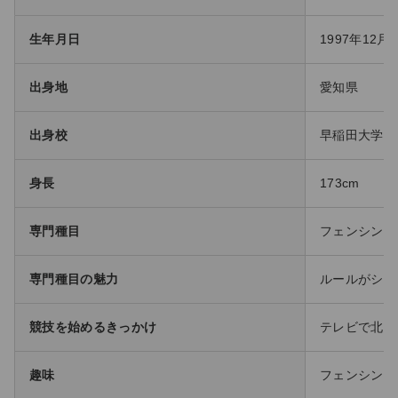
生年月日
1997年12月
出身地
愛知県
出身校
早稲田大学
身長
173cm
専門種目
フェンシング
専門種目の魅力
ルールがシン
競技を始めるきっかけ
テレビで北京
趣味
フェンシング