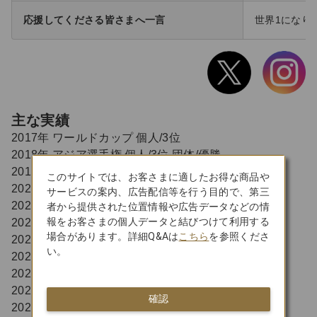
応援してくださる皆さまへ一言
世界1になり
主な実績
2017年 ワールドカップ 個人/3位
2018年 アジア選手権 個人/3位 団体/優勝
2019年 ワールドカップ 個人/優勝 団体/優勝
このサイトでは、お客さまに適したお得な商品や
2021年 日本選手権 優勝
サービスの案内、広告配信等を行う目的で、第三
2021年 東京2020オリンピック 個人/出場 団体/優勝
者から提供された位置情報や広告データなどの情
報をお客さまの個人データと結びつけて利用する
2022年 アジア選手権 個人/優勝 団体/3位
場合があります。詳細Q&Aは
こちら
を参照くださ
2022年 世界選手権 個人/6位 団体/3位
い。
2022年 日本選手権 優勝
2023年 ワールドカップ 個人/優勝 団体/優勝
2023年 アジア選手権 個人/優勝 団体/優勝
確認
2024年 ワールドカップ 個人/5位 団体/優勝