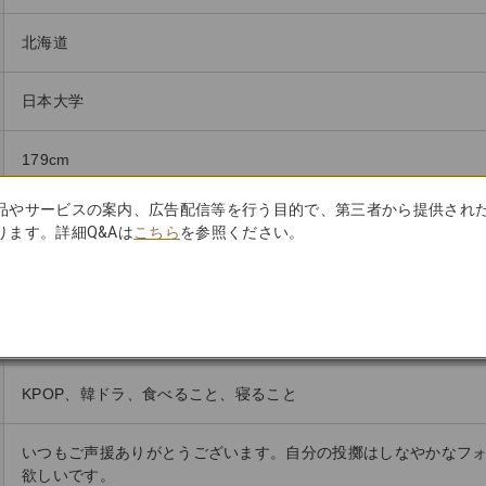
北海道
日本大学
179cm
品やサービスの案内、広告配信等を行う目的で、第三者から提供され
陸上競技・やり投
ます。詳細Q&Aは
こちら
を参照ください。
美しい放物線
高校の先生に誘われて
KPOP、韓ドラ、食べること、寝ること
いつもご声援ありがとうございます。自分の投擲はしなやかなフ
欲しいです。