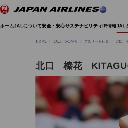
ホーム
JALについて
安全・安心
サステナビリティ
IR情報
JA
HOME
JALとつながる
アスリート社員
北口 榛花
北口 榛花 KITAGUCH