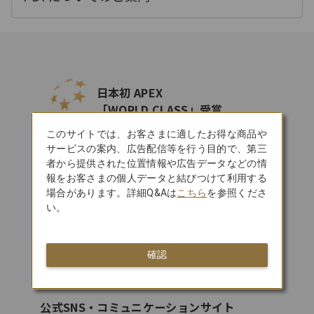
開
く
日本初 APEX
「WORLD CLASS」受賞
このサイトでは、お客さまに適したお得な商品や
サービスの案内、広告配信等を行う目的で、第三
SKYTRAX
者から提供された位置情報や広告データなどの情
報をお客さまの個人データと結びつけて利用する
5スターエアライン
場合があります。詳細Q&Aは
こちら
を参照くださ
い。
航空券の予約はこちら
確認
公式SNS・コミュニケーションサイト