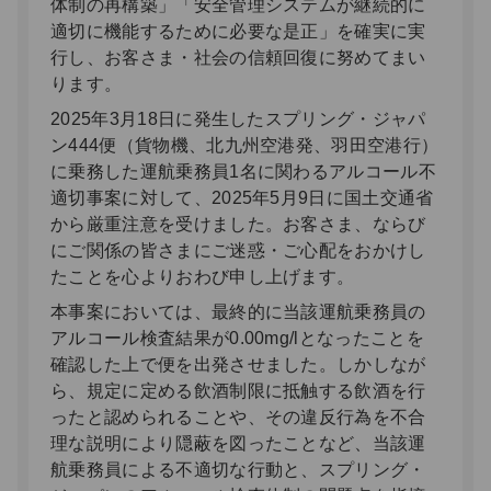
体制の再構築」「安全管理システムが継続的に
適切に機能するために必要な是正」を確実に実
行し、お客さま・社会の信頼回復に努めてまい
ります。
2025年3月18日に発生したスプリング・ジャパ
ン444便（貨物機、北九州空港発、羽田空港行）
に乗務した運航乗務員1名に関わるアルコール不
適切事案に対して、2025年5月9日に国土交通省
から厳重注意を受けました。お客さま、ならび
にご関係の皆さまにご迷惑・ご心配をおかけし
たことを心よりおわび申し上げます。
本事案においては、最終的に当該運航乗務員の
アルコール検査結果が0.00mg/lとなったことを
確認した上で便を出発させました。しかしなが
ら、規定に定める飲酒制限に抵触する飲酒を行
ったと認められることや、その違反行為を不合
理な説明により隠蔽を図ったことなど、当該運
航乗務員による不適切な行動と、スプリング・