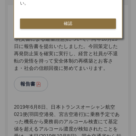
い。
日本トランスオーシャン航空への行政
確認
指導について
2019年10月8日に国土交通省より受けた行政指
導(文書による厳重注意)について、同年10月23
日に報告書を提出いたしました。今回策定した
再発防止策を確実に実行し、経営と社員が不退
転の覚悟を持って安全体制の再構築とお客さ
ま・社会の信頼回復に努めてまいります。
報告書
2019年6月8日、日本トランスオーシャン航空
021便(羽田空港発、宮古空港行)に乗務予定であ
った機長から乗務前のアルコール検査にて基定
値を超えるアルコール濃度が検知されたことを