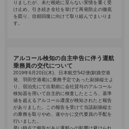
りましたが、未だ根絶に至らない実情を重く受
け止め、引き続き全社を挙げて再発防止の徹底
を図り、信頼回復に向けて取り組んでまいりま
す。
アルコール検知の自主申告に伴う運航
乗務員の交代について
2019年6月20日(木)、日本航空542便(釧路空港
発、羽田空港着)に乗務予定であった副操縦士よ
り、宿泊先にて出勤前に会社貸与のアルコール
検知器を用いて自主的に検査したところ、基準
値を超えるアルコール濃度が検知されたと報告
がありました。この報告を受けて当該副操縦士
の乗務を取りやめ、速やかに交代要員の手配を
行いました。
早い時点で報告があり運航への影響は避けられ