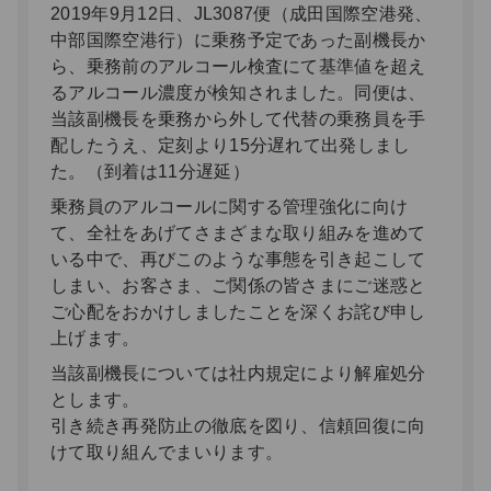
2019年9月12日、JL3087便（成田国際空港発、
中部国際空港行）に乗務予定であった副機長か
ら、乗務前のアルコール検査にて基準値を超え
るアルコール濃度が検知されました。同便は、
当該副機長を乗務から外して代替の乗務員を手
配したうえ、定刻より15分遅れて出発しまし
た。（到着は11分遅延）
乗務員のアルコールに関する管理強化に向け
て、全社をあげてさまざまな取り組みを進めて
いる中で、再びこのような事態を引き起こして
しまい、お客さま、ご関係の皆さまにご迷惑と
ご心配をおかけしましたことを深くお詫び申し
上げます。
当該副機長については社内規定により解雇処分
とします。
引き続き再発防止の徹底を図り、信頼回復に向
けて取り組んでまいります。