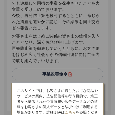
ても連続して同様の事案を発生させたことを大
変重く受け止めております。
今後、再発防止策を検討するとともに、命じら
れた措置を速やかに講じ、その結果を国土交通
省へ報告いたします。
お客さまをはじめご関係の皆さまの信頼を失う
こととなり、深くお詫び申し上げます。
再発防止策を徹底していくとともに、お客さま
をはじめ広く社会からの信頼回復に向けて全力
で取り組んでまいります。
事業改善命令
このサイトでは、お客さまに適したお得な商品や
警告
サービスの案内、広告配信等を行う目的で、第三
者から提供された位置情報や広告データなどの情
報をお客さまの個人データと結びつけて利用する
場合があります。詳細Q&Aは
こちら
を参照くださ