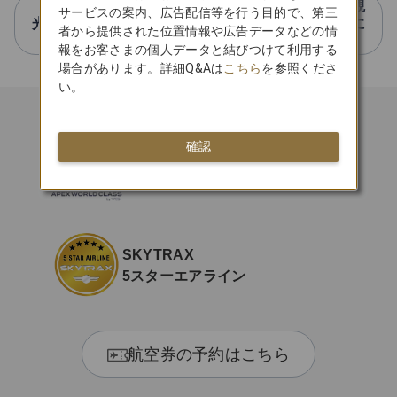
（プレスリリース）奄美群島の与論町・ヨロン島観
サービスの案内、広告配信等を行う目的で、第三
光協会・JAL・JACが与論町の持続的な観光推進に
者から提供された位置情報や広告データなどの情
関する覚書を締結
報をお客さまの個人データと結びつけて利用する
場合があります。詳細Q&Aは
こちら
を参照くださ
い。
確認
日本初 APEX
「WORLD CLASS」受賞
SKYTRAX
5スターエアライン
航空券の予約はこちら