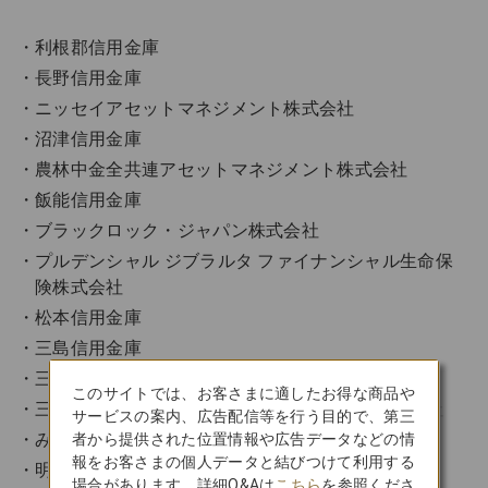
利根郡信用金庫
長野信用金庫
ニッセイアセットマネジメント株式会社
沼津信用金庫
農林中金全共連アセットマネジメント株式会社
飯能信用金庫
ブラックロック・ジャパン株式会社
プルデンシャル ジブラルタ ファイナンシャル生命保
険株式会社
松本信用金庫
三島信用金庫
三井住友DSアセットマネジメント株式会社
このサイトでは、お客さまに適したお得な商品や
三井住友トラスト・アセットマネジメント株式会社
サービスの案内、広告配信等を行う目的で、第三
みどり生命保険株式会社
者から提供された位置情報や広告データなどの情
報をお客さまの個人データと結びつけて利用する
明治安田アセットマネジメント株式会社
場合があります。詳細Q&Aは
こちら
を参照くださ