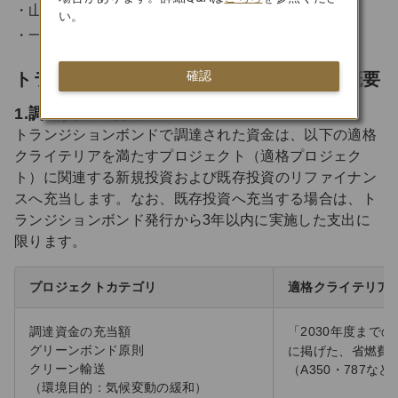
山口県信用組合
い。
一般財団法人郵政福祉
確認
トランジションボンド・フレームワーク概要
1.調達資金の使途
トランジションボンドで調達された資金は、以下の適格
クライテリアを満たすプロジェクト（適格プロジェク
ト）に関連する新規投資および既存投資のリファイナン
スへ充当します。なお、既存投資へ充当する場合は、ト
ランジションボンド発行から3年以内に実施した支出に
限ります。
プロジェクトカテゴリ
適格クライテリア
調達資金の充当額
「2030年度までの
グリーンボンド原則
に掲げた、省燃費
クリーン輸送
（A350・787な
（環境目的：気候変動の緩和）