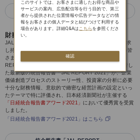
このサイトでは、お客さまに適したお得な商品や
サービスの案内、広告配信等を行う目的で、第三
サステナビリティ
者から提供された位置情報や広告データなどの情
報をお客さまの個人データと結びつけて利用する
場合があります。詳細Q&Aは
こちら
を参照くださ
財務情報と非財務情報
い。
JALグループは、経済的価値と社会的価値の両立を追求
し持続的に成長する姿を、幅広いステークホルダーの皆
確認
さまにご理解いただくため、統合報告書「JAL
REPORT」を毎年発行しています。2021年9月に発行し
た最新版の統合報告書「JAL REPORT 2021」が、企業
価値創造プロセスのストーリー性、投資家の分析に必要
十分な財務情報、意欲的で緻密な経営計画の設定といっ
たテーマで特に評価され、日本経済新聞社が主催する
「日経統合報告書アワード2021」
において優秀賞を受賞
しました。
「日経統合報告書アワード2021」はこちら