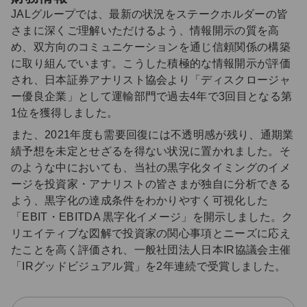
JALグループでは、最新の状況をステークホルダーの皆
さまに深くご理解いただけるよう、情報開示の質を高
め、双方向のコミュニケーションを通じ信頼関係の構築
に取り組んでいます。こうした積極的な情報開示が評価
され、日本証券アナリスト協会より「ディスクロージャ
ー優良企業」として運輸部門で過去4年で3回目となる第
1位を獲得しました。
また、2021年度も需要回復には不透明感が残り、通期業
績予想を未定とせざるを得ない状況に置かれました。そ
のような中においても、当社の黒字化タイミングのイメ
ージを投資家・アナリストの皆さまが独自に分析できる
よう、黒字化の達成条件をわかりやすく可視化した
「EBIT・EBITDA 黒字化イメージ」を開示しました。ク
リエイティブな図解で投資家の関心事項とニーズに応え
たことを高く評価され、一般社団法人日本IR協議会主催
「IRグッドビジュアル賞」を2年連続で受賞しました。