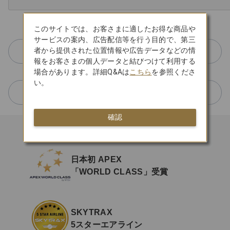
このサイトでは、お客さまに適したお得な商品や
サービスの案内、広告配信等を行う目的で、第三
者から提供された位置情報や広告データなどの情
航空機数
報をお客さまの個人データと結びつけて利用する
場合があります。詳細Q&Aは
こちら
を参照くださ
い。
運航路線数
確認
日本初 APEX
「WORLD CLASS」受賞
SKYTRAX
5スターエアライン