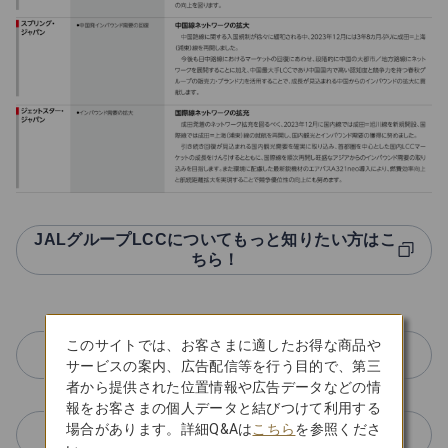
JALグループLCCについてもっと知りたい方はこ
ちら！
このサイトでは、お客さまに適したお得な商品や
株式会社ZIPAIR Tokyo
サービスの案内、広告配信等を行う目的で、第三
者から提供された位置情報や広告データなどの情
報をお客さまの個人データと結びつけて利用する
場合があります。詳細Q&Aは
こちら
を参照くださ
スプリング・ジャパン株式会社