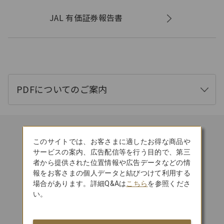
JAL 有価証券報告書
PDFについてのご案内
開
く
このサイトでは、お客さまに適したお得な商品や
サービスの案内、広告配信等を行う目的で、第三
日本初 APEX
者から提供された位置情報や広告データなどの情
「WORLD CLASS」受賞
報をお客さまの個人データと結びつけて利用する
場合があります。詳細Q&Aは
こちら
を参照くださ
い。
SKYTRAX
5スターエアライン