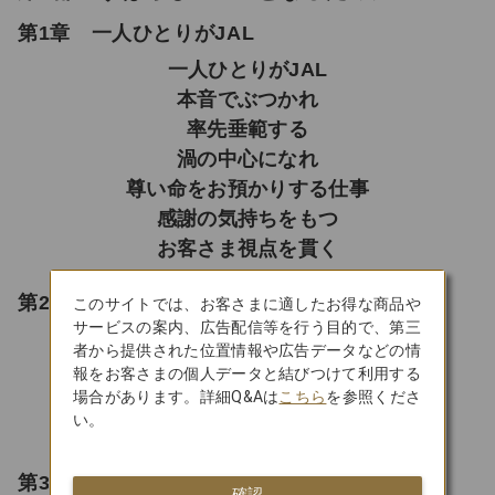
第1章 一人ひとりがJAL
一人ひとりがJAL
本音でぶつかれ
率先垂範する
渦の中心になれ
尊い命をお預かりする仕事
感謝の気持ちをもつ
お客さま視点を貫く
第2章 採算意識を高める
このサイトでは、お客さまに適したお得な商品や
サービスの案内、広告配信等を行う目的で、第三
売上を最大に、経費を最小に
者から提供された位置情報や広告データなどの情
採算意識を高める
報をお客さまの個人データと結びつけて利用する
場合があります。詳細Q&Aは
こちら
を参照くださ
公明正大に利益を追求する
い。
正しい数字をもとに経営を行う
第3章 心をひとつにする
確認