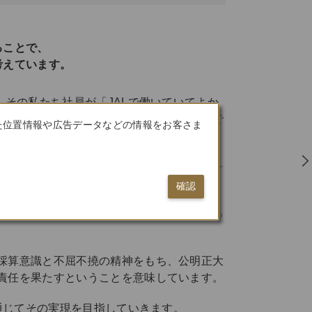
ることで、
考えています。
その私たち社員が「JALで働いていてよか
、企業価値を高めて社会に貢献することもで
た位置情報や広告データなどの情報をお客さま
ています。
間の心の豊かさを求めていくとともに、心を
なりません。
確認
世界一の定時性、快適性、利便性を提供する
採算意識と不屈不撓の精神をもち、公明正大
責任を果たすということを意味しています。
通じてその実現を目指していきます。