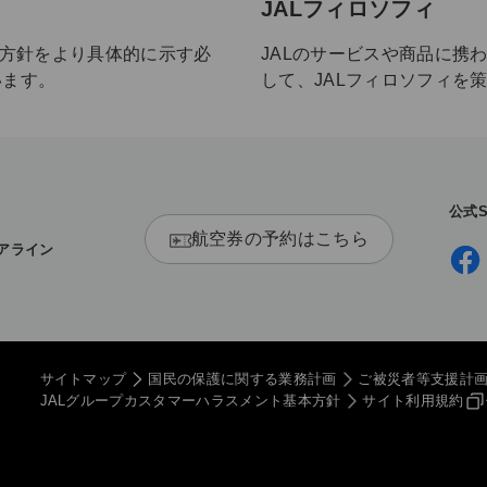
JALフィロソフィ
る方針をより具体的に示す必
JALのサービスや商品に携
います。
して、JALフィロソフィを
公式
X
航空券の予約はこちら
アライン
サイトマップ
国民の保護に関する業務計画
ご被災者等支援計
JALグループカスタマーハラスメント基本方針
サイト利用規約