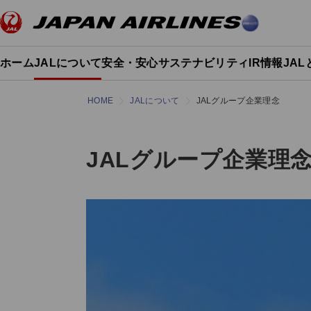
ホーム
JALについて
安全・安心
サステナビリティ
IR情報
JA
HOME
JALについて
JALグループ企業理念
JALグループ企業理