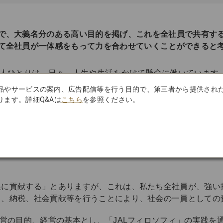
で、大義名分のある高い目的を掲げ、これを全社員で共有す
て全社員が一体感をもって力を合わせていくことができると
一人ひとりは、日々、人生や生活をかけて懸命に働いています。
ば、お客さまに最高のサービスを提供することもできませんし
品やサービスの案内、広告配信等を行う目的で、第三者から提供され
業理念の冒頭に「全社員の物心両面の幸福を追求する」と掲げ
ます。詳細Q&Aは
こちら
を参照ください。
に加えて、仕事に対する誇り、働きがい、生きがいといった人
のサービスを提供できるよう、必死の努力をしていかなければ
る」とありますが、これは、安全を大前提として、お客さまに
展に貢献する」とありますが、これは、私たち全社員が、強い
当、納税、社会貢献等を行うことにより、社会の一員としての
経営の目的、経営の基本とし、「JALフィロソフィ」の実践を