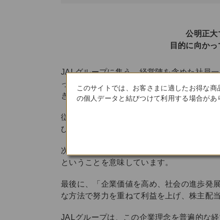
公明正大
目的に向かっ
JALグループに集う、経営陣を含めた社員
った」と思えるような企業を目指さなけれ
このサイトでは、お客さまに適したお得な商
きません。そのような考えに基づいて、企
の個人データと結びつけて利用する場合があり
従って、私たちは、経済的な安定や豊かさ
ひとつにして一致団結し、お客さまに最高
次に「お客さまに最高のサービスを提供す
ということを意味しています。
最後に、「企業価値を高め、社会の進歩発
な方法で努力を重ねて利益を上げ、株主配
JALグループは、この企業理念を普遍的な