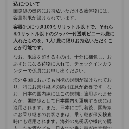
込について
国際線の機内にお持込いただける液体物には、
容量制限が設けられています。
容器1つにつき100ミリリットル以下で、それら
を1リットル以下のジッパー付透明ビニール袋に
入れたものを、1人1袋に限りお持込いただくこ
とが可能です。
なお、限度を超えるものは、十分に梱包し、お
あずけになる荷物に入れて、チェックインカウ
ンターで係員にお申し出ください。
海外各国においても同様の規制が設けられてお
り、特にお乗り継ぎの際は注意が必要です。な
お、日本の国内線にはこの規制は適用されませ
んが、国際線として日本国内を運航する便には
適用されます。また、日本にご到着後、国際線
にお乗り継ぎのお客さまは、乗り継ぎ保安検査
時にも適用されます。海外の免税店や機内で購
入したお酒などを、日本での乗り継ぎ検査場で