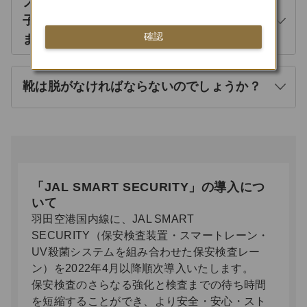
ノートパソコンやデジタルカメラなどの電
子機器をX線検査装置に通しても問題あり
開
確認
ませんか？
く
靴は脱がなければならないのでしょうか？
開
く
「JAL SMART SECURITY」の導入につ
いて
羽田空港国内線に、JAL SMART
SECURITY（保安検査装置・スマートレーン・
UV殺菌システムを組み合わせた保安検査レー
ン）を2022年4月以降順次導入いたします。
保安検査のさらなる強化と検査までの待ち時間
を短縮することができ、より安全・安心・スト